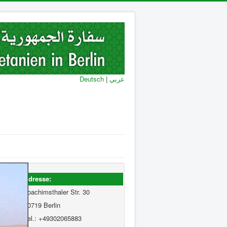
Deutsch
|
عربي
Adresse:
Joachimsthaler Str. 30
10719 Berlin
Tel.: +49302065883