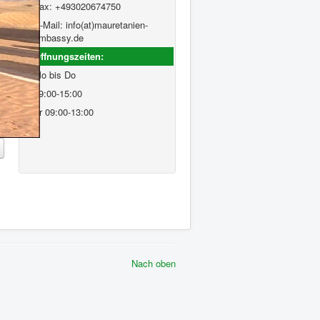
Fax: +493020674750
E-Mail: info(at)mauretanien-
embassy.de
Öffnungszeiten:
Mo bis Do
09:00-15:00
Fr 09:00-13:00
Nach oben